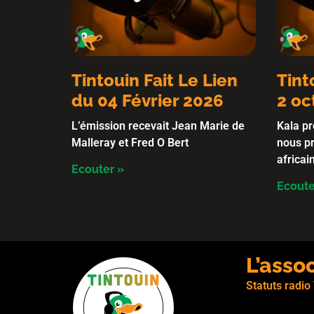
Tintouin Fait Le Lien
Tint
du 04 Février 2026
2 oc
L’émission recevait Jean Marie de
Kala pr
Malleray et Fred O Bert
nous pr
africa
Ecouter »
Ecoute
L’asso
Statuts radio