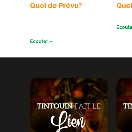
Quoi de Prévu?
Quoi
Émission du 6 aout 2026 avec
Émissi
Sologne Évent et le conservatoire d’
Ecoute
espaces naturels
Ecouter »