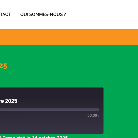
TACT
QUI SOMMES-NOUS ?
25
re 2025
00:00
/