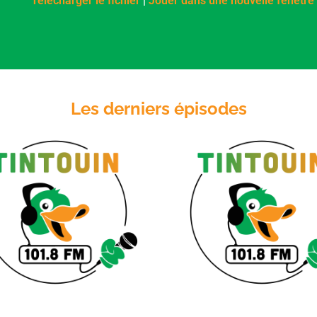
Télécharger le fichier
|
Jouer dans une nouvelle fenêtre
SHARE
RSS FEED
LINK
EMBED
Les derniers épisodes