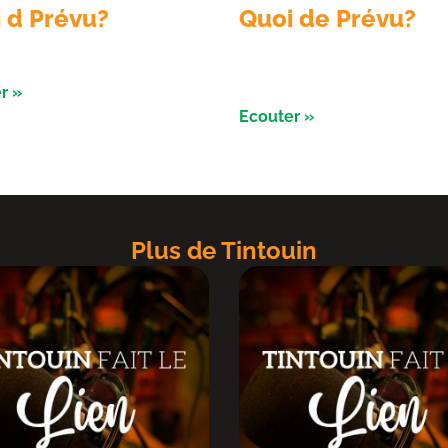
 d Prévu?
Quoi de Prévu?
on du 05 aout 2026
Emission du 04 Aout 2026 av
nuits de l’ astronomie à Salbr
r »
Ecouter »
Plus de Tintouin