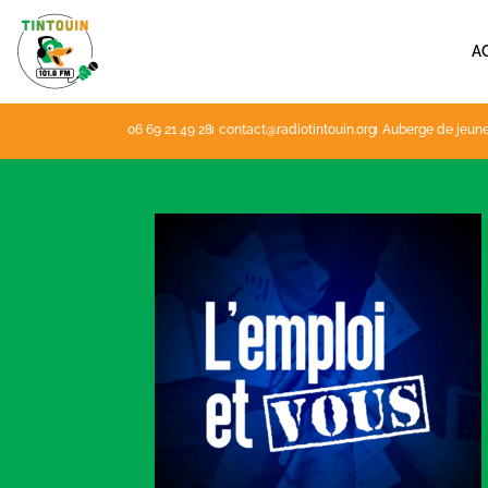
Aller
au
A
contenu
06 69 21 49 28
contact@radiotintouin.org
Auberge de jeune