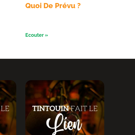
Quoi De Prévu ?
ec les
Émission du 3 aout avec les
is
Razorbikes et Alliance évènement
Ecouter »