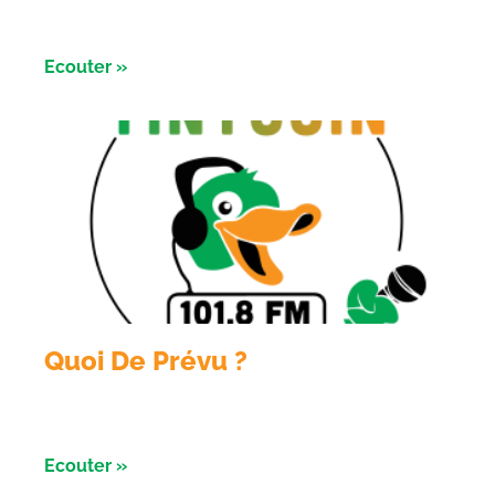
Emission du 04 Aout 2026 avec les nuits de l’
astronomie à Salbris
Ecouter »
Quoi De Prévu ?
Émission du 3 aout avec les Razorbikes et Alliance
évènement
Ecouter »