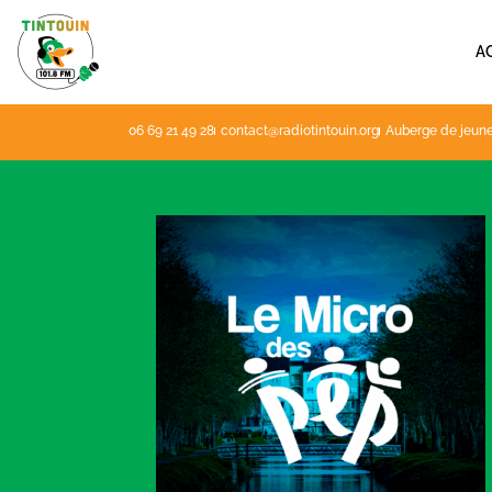
Aller
au
A
contenu
06 69 21 49 28
contact@radiotintouin.org
Auberge de jeune