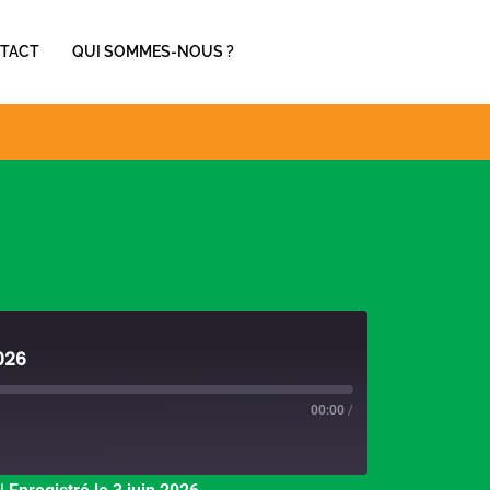
TACT
QUI SOMMES-NOUS ?
026
00:00
/