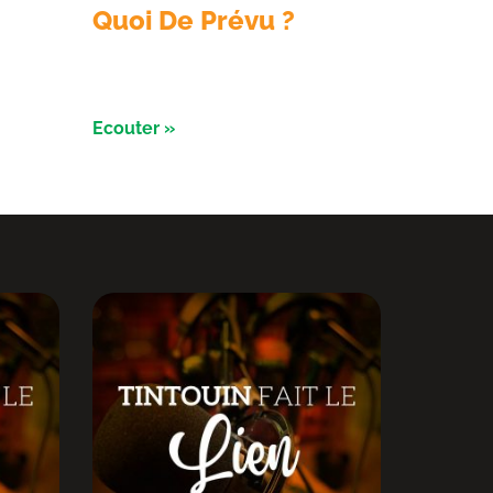
Quoi De Prévu ?
ec les
Émission du 3 aout avec les
is
Razorbikes et Alliance évènement
Ecouter »