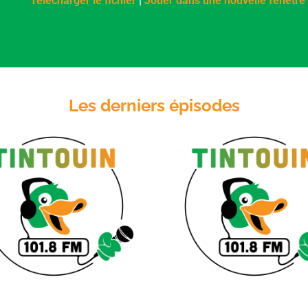
Télécharger le fichier
|
Jouer dans une nouvelle fenêtre
SHARE
RSS FEED
LINK
EMBED
Les derniers épisodes