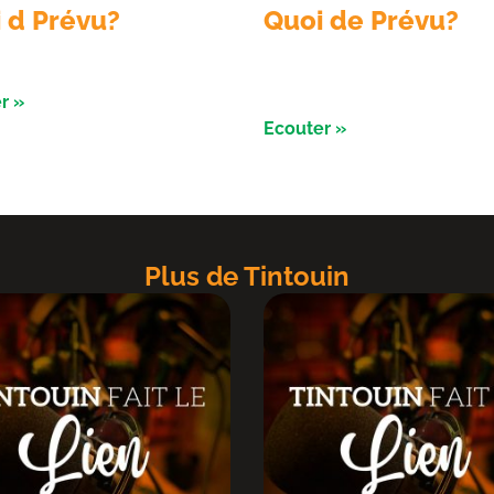
 d Prévu?
Quoi de Prévu?
on du 05 aout 2026
Emission du 04 Aout 2026 av
nuits de l’ astronomie à Salbr
r »
Ecouter »
Plus de Tintouin