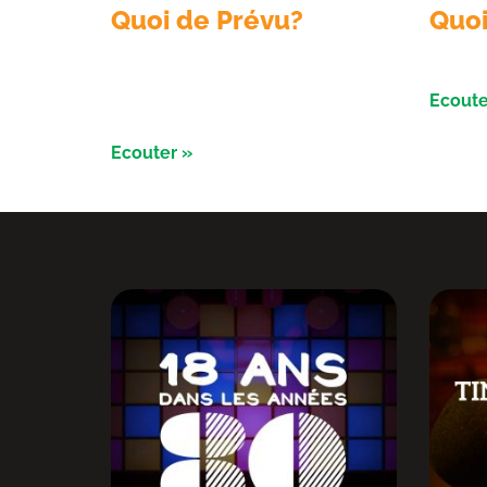
Quoi de Prévu?
Quoi
Émission du 6 aout 2026 avec
Émissi
Sologne Évent et le conservatoire d’
Ecoute
espaces naturels
Ecouter »