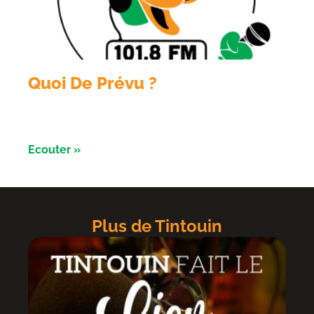
Quoi De Prévu ?
Émission du 3 aout avec les Razorbikes et Alliance
évènement
Ecouter »
Plus de Tintouin