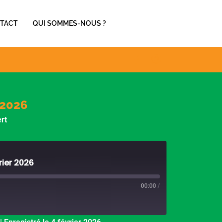
TACT
QUI SOMMES-NOUS ?
 2026
rt
rier 2026
00:00
/