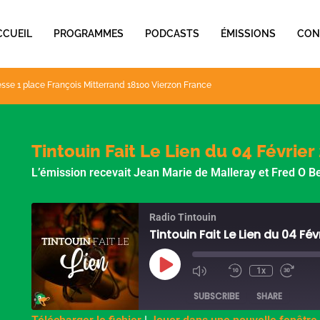
CCUEIL
PROGRAMMES
PODCASTS
ÉMISSIONS
CON
sse 1 place François Mitterrand 18100 Vierzon France
Tintouin Fait Le Lien du 04 Février
L’émission recevait Jean Marie de Malleray et Fred O Be
Radio Tintouin
Tintouin Fait Le Lien du 04 Fév
Play
Episode
1x
SUBSCRIBE
SHARE