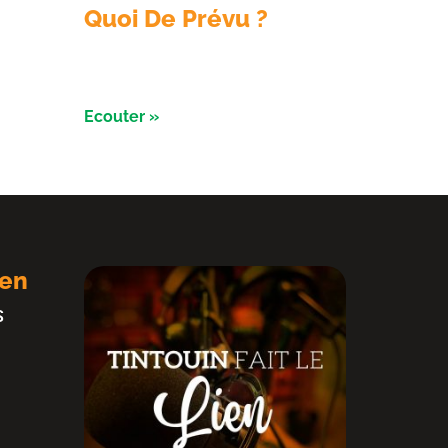
Quoi De Prévu ?
ec les
Émission du 3 aout avec les
is
Razorbikes et Alliance évènement
Ecouter »
ien
S