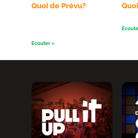
Quoi de Prévu?
Quoi
Émission du 6 aout 2026 avec
Émissi
Sologne Évent et le conservatoire d’
Ecoute
espaces naturels
Ecouter »