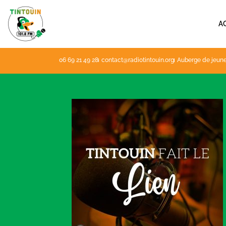
Aller
au
A
contenu
06 69 21 49 28
contact@radiotintouin.org
Auberge de jeune