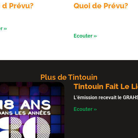
 d Prévu?
Quoi de Prévu?
on du 05 aout 2026
Emission du 04 Aout 2026 av
nuits de l’ astronomie à Salbr
r »
Ecouter »
Plus de Tintouin
Tintouin Fait Le L
L’émission recevait le GRAH
Ecouter »