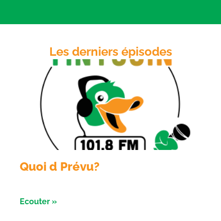
LINK
RSS FEED
EMBED
Les derniers épisodes
Quoi d Prévu?
Émission du 05 aout 2026
Ecouter »