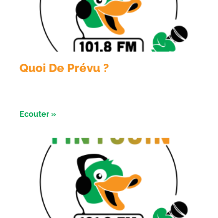
Quoi De Prévu ?
Émission du 3 aout avec les Razorbikes et Alliance
évènement
Ecouter »