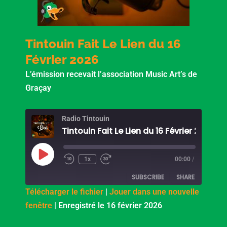
Tintouin Fait Le Lien du 16
Février 2026
L’émission recevait l’association Music Art’s de
Graçay
Radio Tintouin
Tintouin Fait Le Lien du 16 Février 2026
Play
Episode
1x
00:00
/
SUBSCRIBE
SHARE
Télécharger le fichier
|
Jouer dans une nouvelle
fenêtre
|
Enregistré le 16 février 2026
SHARE
PocketCasts
Podcast Addict
RSS