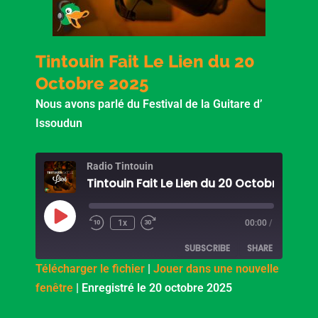
Tintouin Fait Le Lien du 20
Octobre 2025
Nous avons parlé du Festival de la Guitare d’
Issoudun
Radio Tintouin
Tintouin Fait Le Lien du 20 Octobre 2025
Play
Episode
1x
00:00
/
SUBSCRIBE
SHARE
Télécharger le fichier
|
Jouer dans une nouvelle
fenêtre
|
Enregistré le 20 octobre 2025
SHARE
PocketCasts
Podcast Addict
RSS