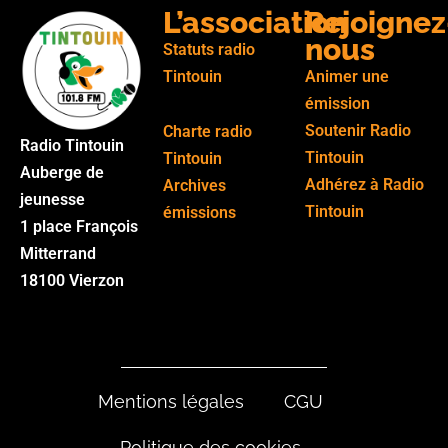
L’association
Rejoignez
nous
Statuts radio
Tintouin
Animer une
émission
Soutenir Radio
Charte radio
Radio Tintouin
Tintouin
Tintouin
Auberge de
Adhérez à Radio
Archives
jeunesse
Tintouin
émissions
1 place François
Mitterrand
18100 Vierzon
Mentions légales
CGU
Politique des cookies