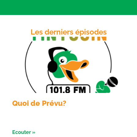
LINK
RSS FEED
EMBED
Les derniers épisodes
Quoi de Prévu?
Émission du 6 aout 2026 avec Sologne Évent et le
conservatoire d’ espaces naturels
Ecouter »