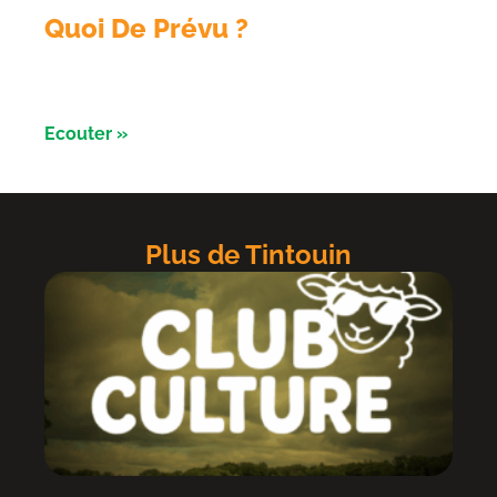
Quoi De Prévu ?
Émission du 3 aout avec les Razorbikes et Alliance
évènement
Ecouter »
Plus de Tintouin