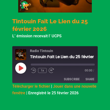
Tintouin Fait Le Lien du 25
février 2026
L’ émission recevait l’ UCPS
Radio Tintouin
Tintouin Fait Le Lien du 25 février 2026
Play
Episode
1x
00:00
/
SUBSCRIBE
SHARE
Télécharger le fichier
|
Jouer dans une nouvelle
fenêtre
|
Enregistré le 25 février 2026
SHARE
PocketCasts
Podcast Addict
RSS
LINK
RSS FEED