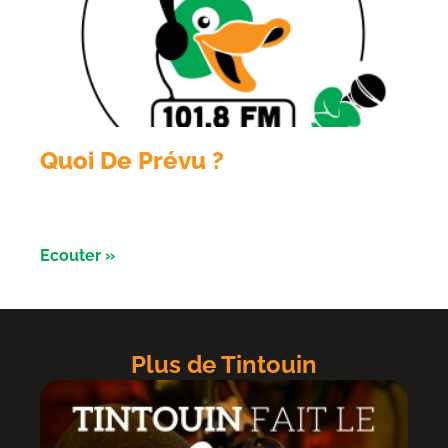
Quoi De Prévu ?
Émission du 3 aout avec les Razorbikes et Alliance
évènement
Ecouter »
Plus de Tintouin