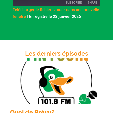
SUBSCRIBE
SHARE
Télécharger le fichier
|
Jouer dans une nouvelle
fenêtre
|
Enregistré le 28 janvier 2026
SHARE
PocketCasts
Podcast Addict
RSS
LINK
RSS FEED
EMBED
Les derniers épisodes
Quoi de Prévu?