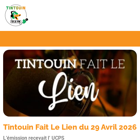
Aller
au
contenu
Page
Page
Page
Page
Page
Page
Page
Page
Pa
P
Tintouin Fait Le Lien du 29 Avril 2026
L’émission recevait l’ UCPS