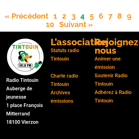
« Précédent
1
2
3
4
5
6
7
8
9
10
Suivant »
L’association
Rejoignez
nous
Statuts radio
Tintouin
Animer une
émission
Soutenir Radio
Charte radio
Radio Tintouin
Tintouin
Tintouin
Auberge de
Adhérez à Radio
Archives
jeunesse
Tintouin
émissions
1 place François
Mitterrand
18100 Vierzon