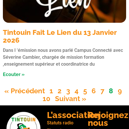
Tintouin Fait Le Lien du 13 Janvier
2026
Dans l ‘émission nous avons parlé Campus Connecté avec
Séverine Cambier, chargée de mission formation
,enseignement supérieur et coordinatrice du
Ecouter »
« Précédent
1
2
3
4
5
6
7
8
9
10
Suivant »
L’association
Rejoignez
nous
Statuts radio