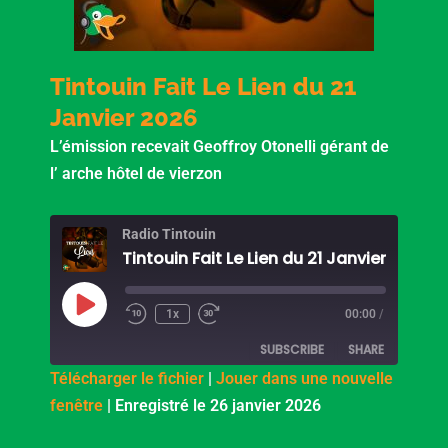
Tintouin Fait Le Lien du 21
Janvier 2026
L’émission recevait Geoffroy Otonelli gérant de
l’ arche hôtel de vierzon
Radio Tintouin
Tintouin Fait Le Lien du 21 Janvier 2026
Play
Episode
1x
00:00
/
SUBSCRIBE
SHARE
Télécharger le fichier
|
Jouer dans une nouvelle
fenêtre
|
Enregistré le 26 janvier 2026
SHARE
PocketCasts
Podcast Addict
RSS