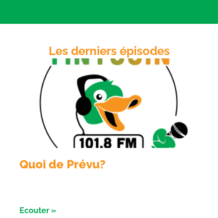
LINK
RSS FEED
EMBED
Les derniers épisodes
Quoi de Prévu?
Émission du 6 aout 2026 avec Sologne Évent et le
conservatoire d’ espaces naturels
Ecouter »